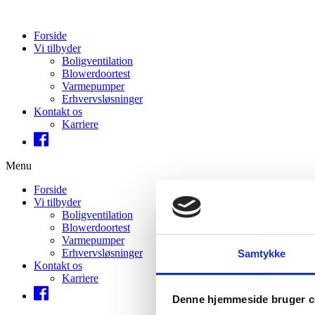
Forside
Vi tilbyder
Boligventilation
Blowerdoortest
Varmepumper
Erhvervsløsninger
Kontakt os
Karriere
Menu
Forside
Vi tilbyder
Boligventilation
Blowerdoortest
Varmepumper
Erhvervsløsninger
Samtykke
Kontakt os
Karriere
Denne hjemmeside bruger c