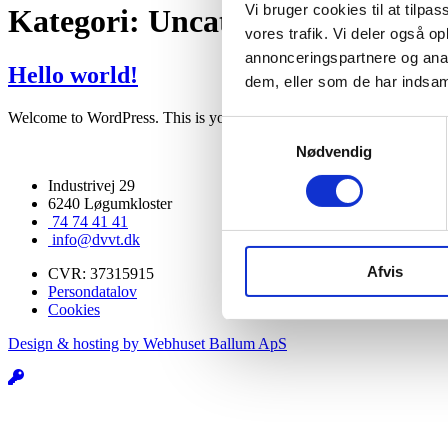
Vi bruger cookies til at tilpas
Kategori:
Uncategorized
vores trafik. Vi deler også 
annonceringspartnere og anal
Hello world!
dem, eller som de har indsaml
Welcome to WordPress. This is your first post. Edit or delete it, then st
Samtykkevalg
Nødvendig
Industrivej 29
6240 Løgumkloster
74 74 41 41
info@dvvt.dk
Afvis
CVR: 37315915
Persondatalov
Cookies
Design & hosting by Webhuset Ballum ApS